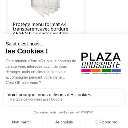
Protège menu format A4
transparent avec bordure
ARGENT 12 pages visibles
(194.95) 23 x 31.7 cm
6
.90
€
En poursuivant votre navigation sur ce site, vous acceptez l'utilisation de Cookies à
des fins statistiques et commerciales.
OK