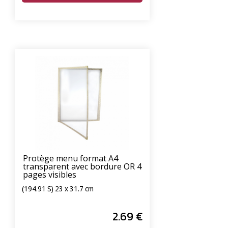
Protège menu format A4
transparent avec bordure OR 4
pages visibles
(194.91 S) 23 x 31.7 cm
2
.69
€