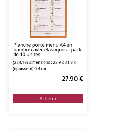
Planche porte menu A4 en
bambou avec élastiques - pack
de 10 unités
(224.18) Dimensions : 22.9 x 31.8 x
(épaisseur) 0.4 cm
27
.90
€