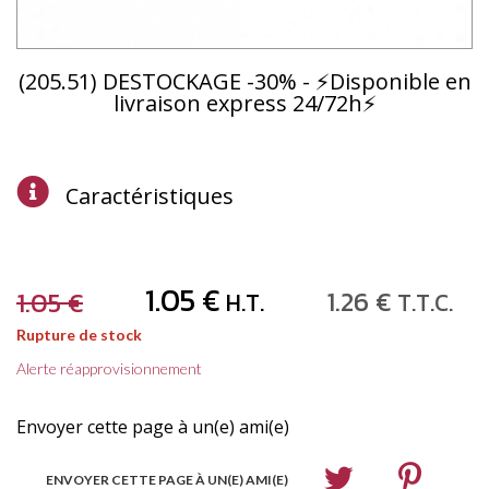
(205.51) DESTOCKAGE -30% - ⚡Disponible en
livraison express 24/72h⚡
Caractéristiques
1
.05
€
1
.26
€
1
.05
€
H.T.
T.T.C.
Rupture de stock
Alerte réapprovisionnement
Envoyer cette page à un(e) ami(e)
ENVOYER CETTE PAGE À UN(E) AMI(E)