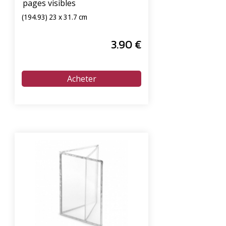
pages visibles
(194.93) 23 x 31.7 cm
3
.90
€