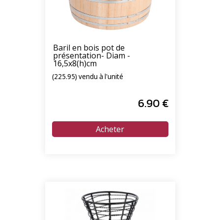
Baril en bois pot de
présentation- Diam -
16,5x8(h)cm
(225.95) vendu à l'unité
6
.90
€