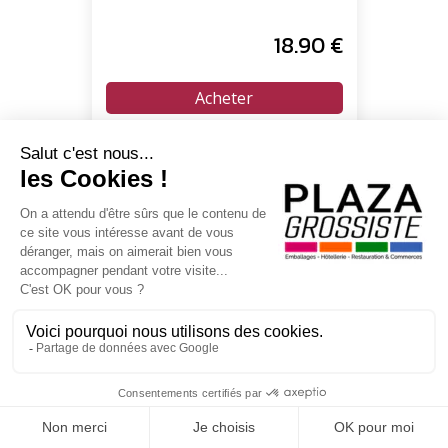
18
.90
€
En poursuivant votre navigation sur ce site, vous acceptez l'utilisation de Cookies à
des fins statistiques et commerciales.
Ramequin carré inox martelé -
OK
75 ml - 5.7x5.7x3.2 cm - Pack de