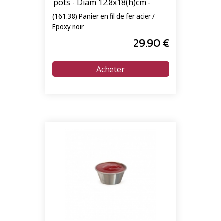
pots - Diam 12.8x18(h)cm -
pack de 6
(161.38) Panier en fil de fer acier /
Epoxy noir
29
.90
€