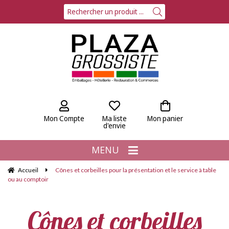
Mon Compte
Ma liste
Mon panier
d'envie
MENU
Accueil
Cônes et corbeilles pour la présentation et le service à table
ou au comptoir
Cônes et corbeilles