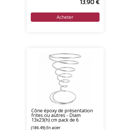
13
.90
€
Cône époxy de présentation
frites ou autres - Diam
13x23(h) cm pack de 6
(186.49) En acier