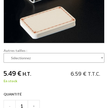
Autres tailles :
5
.49
€
6
.59
€
H.T.
T.T.C.
En stock
QUANTITÉ