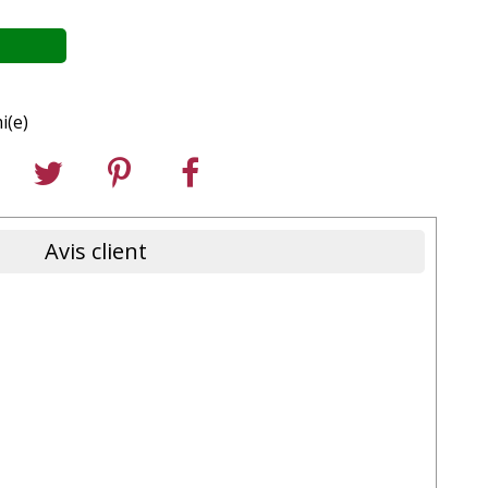
i(e)
Avis client