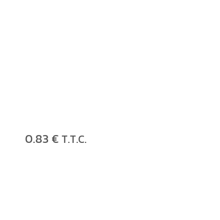
0
.83
€
T.T.C.