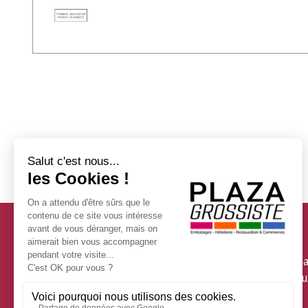
Services
Personnalisez vos emba
Spécificité des matéria
Livraison Express