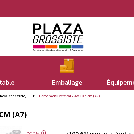
 table
Emballage
Équipeme
valet de table, ...
Porte menu vertical 7.4 x 10.5 cm (A7)
CM (A7)
(199.63) vendu à l'unité
ZOOM