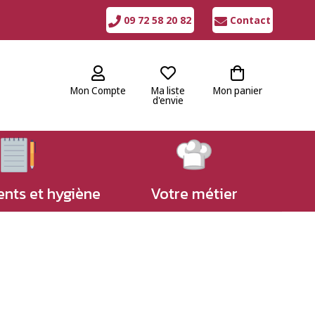
09 72 58 20 82
Contact
Mon Compte
Ma liste
Mon panier
d'envie
nts et hygiène
Votre métier