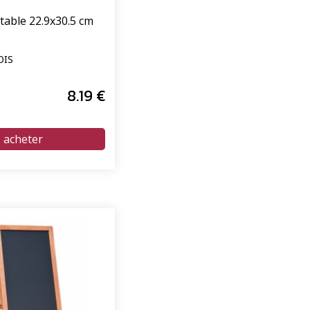
table 22.9x30.5 cm
OIS
8
.19
€