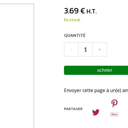
3
.69
€
H.T.
En stock
QUANTITÉ
Envoyer cette page à un(e) am
PARTAGER