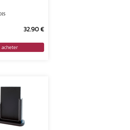
OIS
32
.90
€