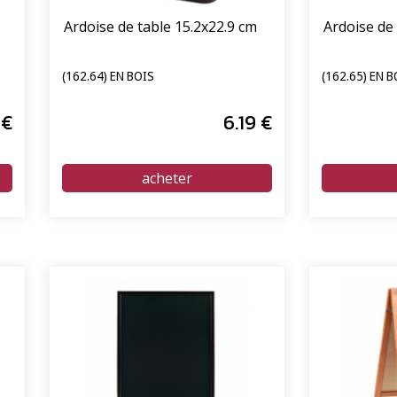
Ardoise de table 15.2x22.9 cm
Ardoise de 
(162.64) EN BOIS
(162.65) EN B
€
6
.19
€