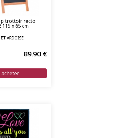
p trottoir recto
 115 x 65 cm
S ET ARDOISE
89
.90
€