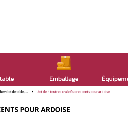
 table
Emballage
Équipeme
valet de table, ...
Set de 4 feutres craie fluorescents pour ardoise
SCENTS POUR ARDOISE