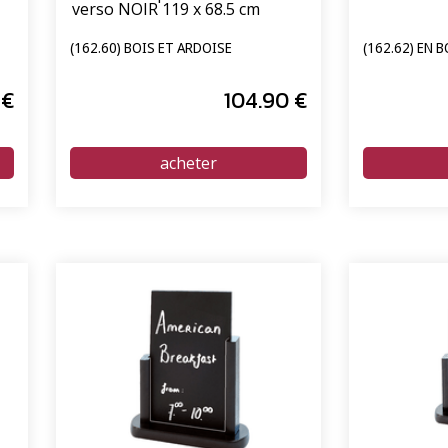
verso NOIR 119 x 68.5 cm
(162.60) BOIS ET ARDOISE
(162.62) EN B
€
104
.90
€