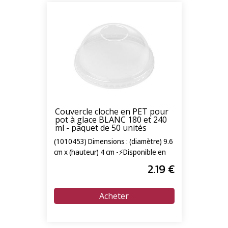
Couvercle cloche en PET pour
pot à glace BLANC 180 et 240
ml - paquet de 50 unités
(1010453) Dimensions : (diamètre) 9.6
cm x (hauteur) 4 cm -⚡Disponible en
livraison express 24/72h⚡
2
.19
€