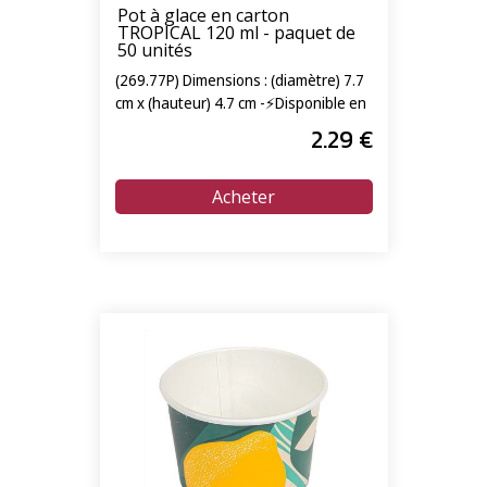
Pot à glace en carton
TROPICAL 120 ml - paquet de
50 unités
(269.77P) Dimensions : (diamètre) 7.7
cm x (hauteur) 4.7 cm -⚡Disponible en
livraison express 24/72h⚡
2
.29
€