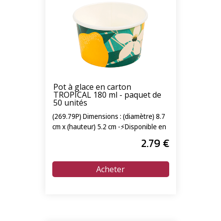
Pot à glace en carton
TROPICAL 180 ml - paquet de
50 unités
(269.79P) Dimensions : (diamètre) 8.7
cm x (hauteur) 5.2 cm -⚡Disponible en
livraison express 24/72h⚡
2
.79
€