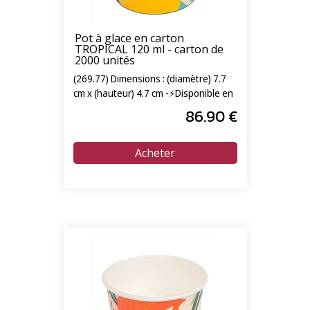
Pot à glace en carton
TROPICAL 120 ml - carton de
2000 unités
(269.77) Dimensions : (diamètre) 7.7
cm x (hauteur) 4.7 cm -⚡Disponible en
livraison express 24/72h⚡
86
.90
€