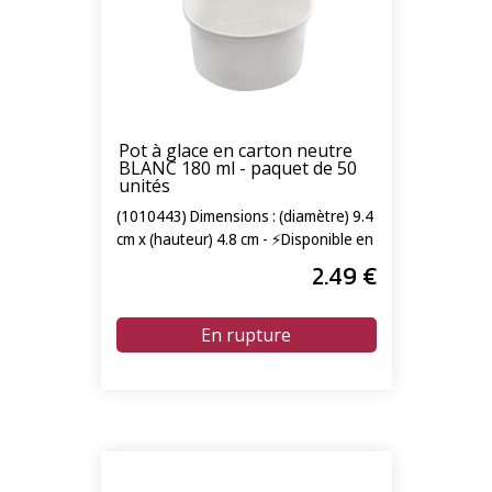
Pot à glace en carton neutre
BLANC 180 ml - paquet de 50
unités
(1010443) Dimensions : (diamètre) 9.4
cm x (hauteur) 4.8 cm - ⚡Disponible en
livraison express 24/72h⚡
2
.49
€