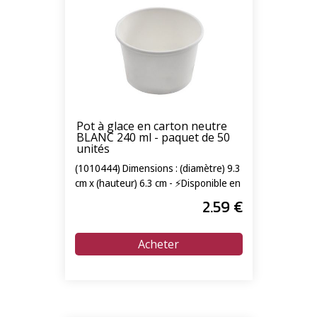
Pot à glace en carton neutre
BLANC 240 ml - paquet de 50
unités
(1010444) Dimensions : (diamètre) 9.3
cm x (hauteur) 6.3 cm - ⚡Disponible en
livraison express 24/72h⚡
2
.59
€