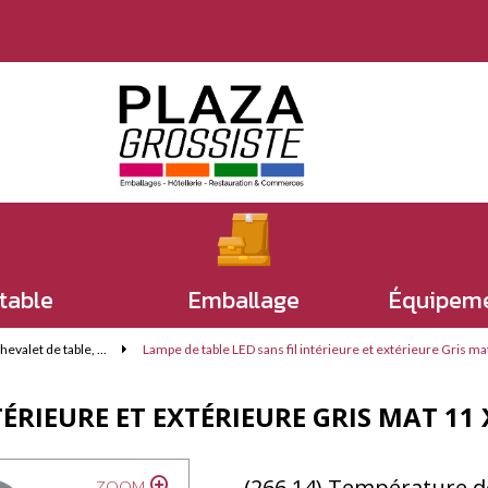
 table
Emballage
Équipeme
valet de table, ...
Lampe de table LED sans fil intérieure et extérieure Gris mat
ÉRIEURE ET EXTÉRIEURE GRIS MAT 11 
(266.14) Température de
ZOOM