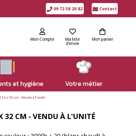
09 72 58 20 82
Contact
Mon Compte
Ma liste
Mon panier
d'envie
nts et hygiène
Votre métier
 11 x 32 cm - Vendu à l'unité
X 32 CM - VENDU À L'UNITÉ
 couleur : 3000k + 20 (blanc chaud) à