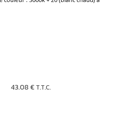
43
.08
€
T.T.C.