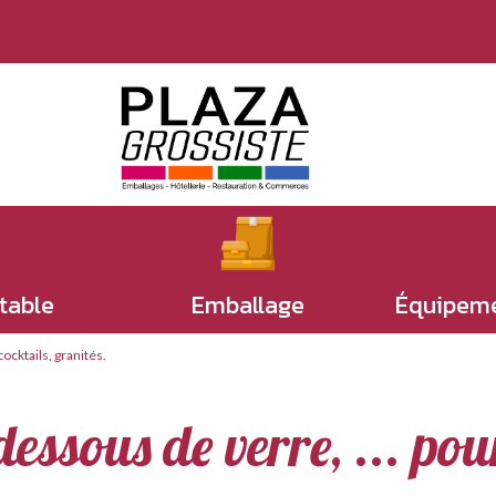
 table
Emballage
Équipeme
cocktails, granités.
dessous de verre, ... pou