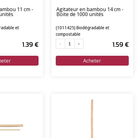
bambou 11 cm -
Agitateur en bambou 14 cm -
unités
Boite de 1000 unités
radable et
(1011425) Biodégradable et
compostable
1
.39
€
1
.59
€