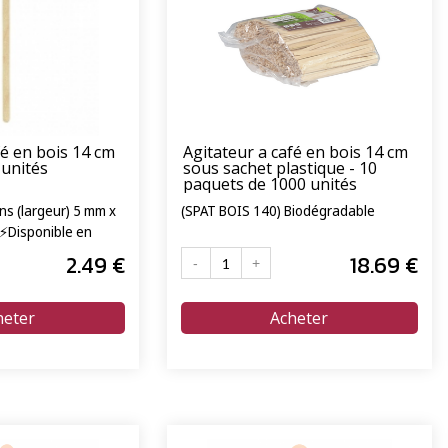
fé en bois 14 cm
Agitateur a café en bois 14 cm
 unités
sous sachet plastique - 10
paquets de 1000 unités
ns (largeur) 5 mm x
(SPAT BOIS 140) Biodégradable
-⚡Disponible en
 24/72h⚡
2
.49
€
18
.69
€