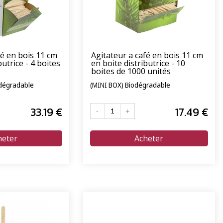
fé en bois 11 cm
Agitateur a café en bois 11 cm
butrice - 4 boites
en boite distributrice - 10
boites de 1000 unités
odégradable
(MINI BOX) Biodégradable
33
.19
€
17
.49
€