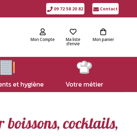
09 72 58 20 82
Contact
Mon Compte
Ma liste
Mon panier
d'envie
nts et hygiène
Votre métier
r boissons, cocktails,