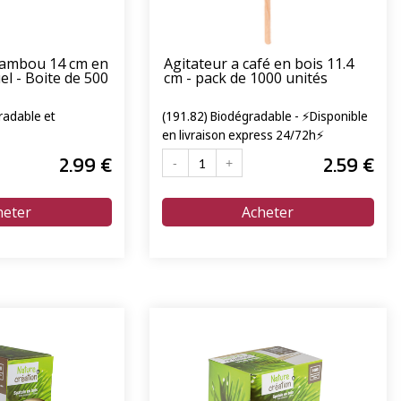
bambou 14 cm en
Agitateur a café en bois 11.4
el - Boite de 500
cm - pack de 1000 unités
radable et
(191.82) Biodégradable - ⚡Disponible
en livraison express 24/72h⚡
2
.99
€
2
.59
€