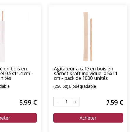
fé en bois en
Agitateur a café en bois en
el 0.5x11.4 cm -
sachet kraft individuel 0.5x11
nités
cm - pack de 1000 unités
dable
(250.60) Biodégradable
5
.99
€
7
.59
€