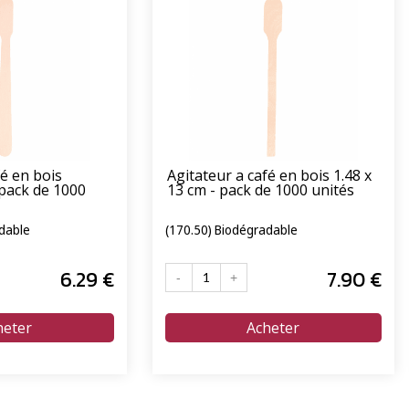
fé en bois
Agitateur a café en bois 1.48 x
 pack de 1000
13 cm - pack de 1000 unités
dable
(170.50) Biodégradable
6
.29
€
7
.90
€