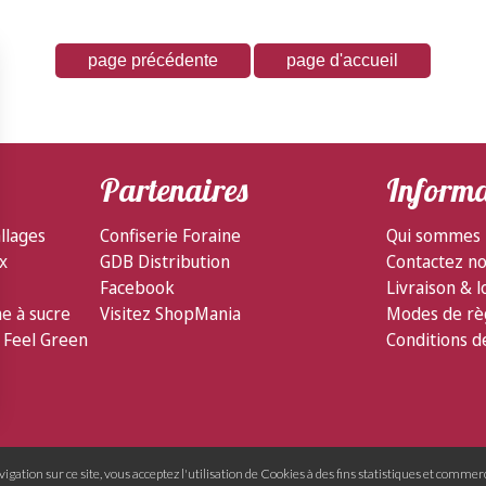
Partenaires
Informa
llages
Confiserie Foraine
Qui sommes 
ux
GDB Distribution
Contactez n
Facebook
Livraison & l
ne à sucre
Visitez ShopMania
Modes de rè
 Feel Green
Conditions d
gation sur ce site, vous acceptez l'utilisation de Cookies à des fins statistiques et commerc