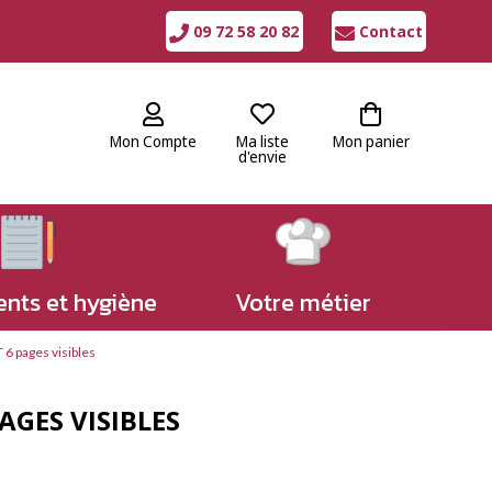
09 72 58 20 82
Contact
Mon Compte
Ma liste
Mon panier
d'envie
nts et hygiène
Votre métier
6 pages visibles
GES VISIBLES