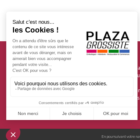
Services
Personnalisez vos emba
Spécificité des matéria
Livraison Express
Vaisselle jetable de can
Emballages écologiques
En poursuivant votre navi