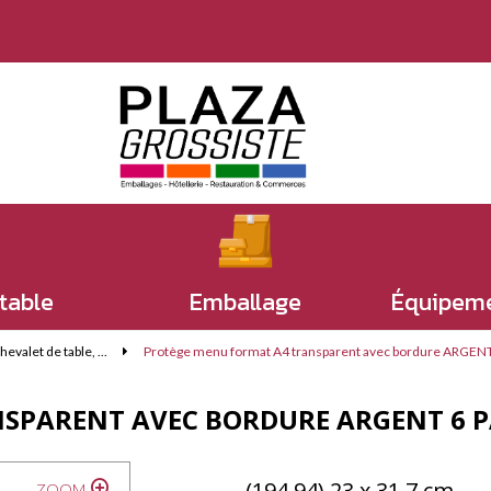
 table
Emballage
Équipeme
valet de table, ...
Protège menu format A4 transparent avec bordure ARGENT 
PARENT AVEC BORDURE ARGENT 6 PA
(194.94) 23 x 31.7 cm
ZOOM