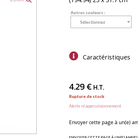
Autres couleurs :
Caractéristiques
4
.29
€
H.T.
Rupture de stock
Alerte réapprovisionnement
Envoyer cette page à un(e) am
ENVOYER CETTE PAGE À UN(E) AMI(E)