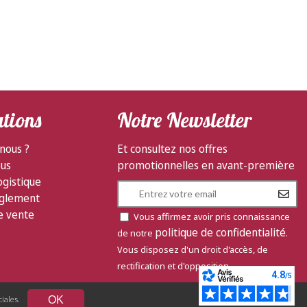
tions
Notre Newsletter
nous ?
Et consultez nos offres
ous
promotionnelles en avant-première
ogistique
glement
e vente
Vous affirmez avoir pris connaissance
politique de confidentialité
de notre
.
Vous disposez d'un droit d'accès, de
rectification et d'opposition.
iales.
OK
Powered by Yproximite / Storefactory