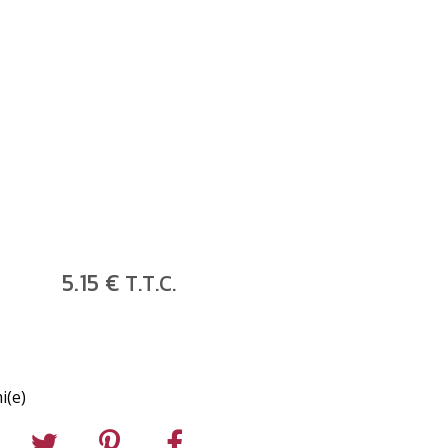
5
.15
€
T.T.C.
i(e)