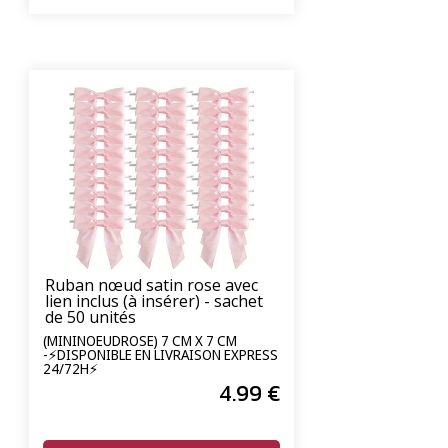
Ruban nœud satin rose avec
lien inclus (à insérer) - sachet
de 50 unités
(MININOEUDROSE) 7 CM X 7 CM
-⚡DISPONIBLE EN LIVRAISON EXPRESS
24/72H⚡
4
.99
€