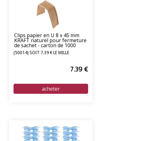
Clips papier en U 8 x 45 mm
KRAFT naturel pour fermeture
de sachet - carton de 1000
unités
(50014) SOIT 7.39 € LE MILLE
7
.39
€