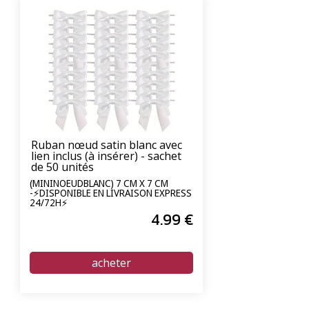
Ruban nœud satin blanc avec
lien inclus (à insérer) - sachet
de 50 unités
(MININOEUDBLANC) 7 CM X 7 CM
-⚡DISPONIBLE EN LIVRAISON EXPRESS
24/72H⚡
4
.99
€