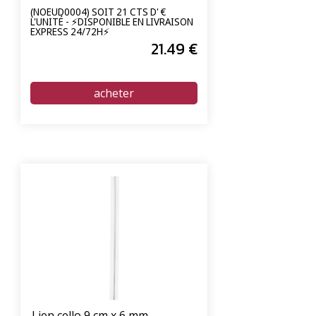
unités
(NOEUD0004) SOIT 21 CTS D' €
L'UNITÉ - ⚡DISPONIBLE EN LIVRAISON
EXPRESS 24/72H⚡
21
.49
€
Lien cello 9 cm x 6 mm