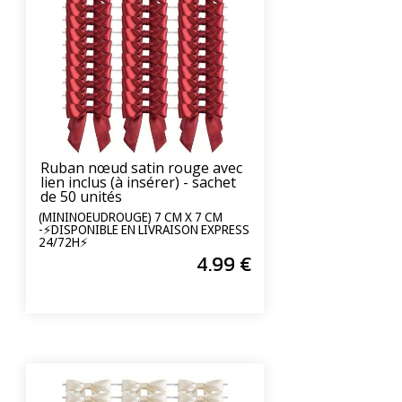
Ruban nœud satin rouge avec
lien inclus (à insérer) - sachet
de 50 unités
(MININOEUDROUGE) 7 CM X 7 CM
-⚡DISPONIBLE EN LIVRAISON EXPRESS
24/72H⚡
4
.99
€