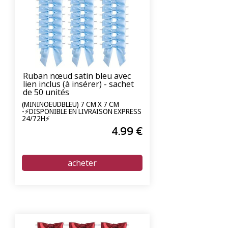
Ruban nœud satin bleu avec
lien inclus (à insérer) - sachet
de 50 unités
(MININOEUDBLEU) 7 CM X 7 CM
-⚡DISPONIBLE EN LIVRAISON EXPRESS
24/72H⚡
4
.99
€