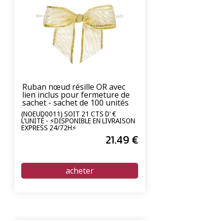
Ruban nœud résille OR avec
lien inclus pour fermeture de
sachet - sachet de 100 unités
(NOEUD0011) SOIT 21 CTS D' €
L'UNITÉ - ⚡DISPONIBLE EN LIVRAISON
EXPRESS 24/72H⚡
21
.49
€