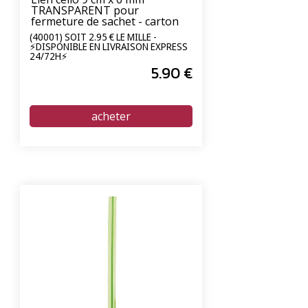
TRANSPARENT pour
fermeture de sachet - carton
de 2000 unités
(40001) SOIT 2.95 € LE MILLE -
⚡DISPONIBLE EN LIVRAISON EXPRESS
24/72H⚡
5
.90
€