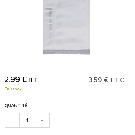
2
.99
€
3
.59
€
H.T.
T.T.C.
En stock
QUANTITÉ