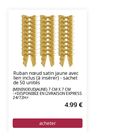
Ruban nœud satin jaune avec
lien inclus (à insérer) - sachet
de 50 unités
(MININOEUDJAUNE) 7 CM X 7 CM
-⚡DISPONIBLE EN LIVRAISON EXPRESS
24/72H⚡
4
.99
€