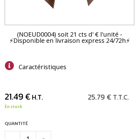
(NOEUD0004) soit 21 cts d' € l'unité -
⚡Disponible en livraison express 24/72h⚡
Caractéristiques
21
.49
€
25
.79
€
H.T.
T.T.C.
En stock
QUANTITÉ