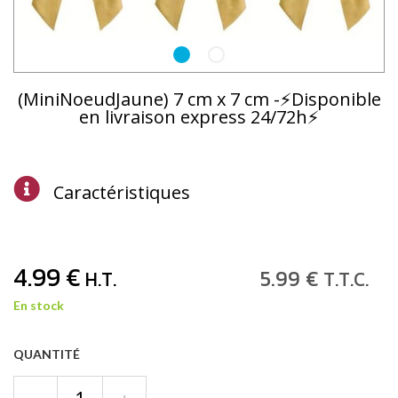
(MiniNoeudJaune) 7 cm x 7 cm -⚡Disponible
en livraison express 24/72h⚡
Caractéristiques
4
.99
€
5
.99
€
H.T.
T.T.C.
En stock
QUANTITÉ