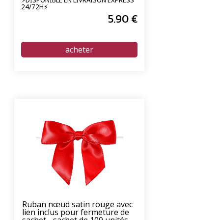
24/72H⚡
5
.90
€
Ruban nœud satin rouge avec
lien inclus pour fermeture de
sachet - sachet de 100 unités