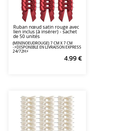
Ruban nœud satin rouge avec
lien inclus (à insérer) - sachet
de 50 unités
(MININOEUDROUGE) 7 CM X 7 CM
-⚡DISPONIBLE EN LIVRAISON EXPRESS
24/72H⚡
4
.99
€