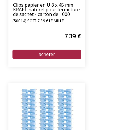
Clips papier en U 8 x 45 mm
KRAFT naturel pour fermeture
de sachet - carton de 1000
unités
(50014) SOIT 7.39 € LE MILLE
7
.39
€