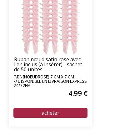
Ruban nœud satin rose avec
lien inclus (à insérer) - sachet
de 50 unités
(MININOEUDROSE) 7 CM X 7 CM
-⚡DISPONIBLE EN LIVRAISON EXPRESS
24/72H⚡
4
.99
€