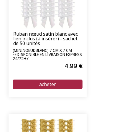
Ruban nœud satin blanc avec
lien inclus (à insérer) - sachet
de 50 unités
(MININOEUDBLANC) 7 CM X 7 CM
-⚡DISPONIBLE EN LIVRAISON EXPRESS
24/72H⚡
4
.99
€