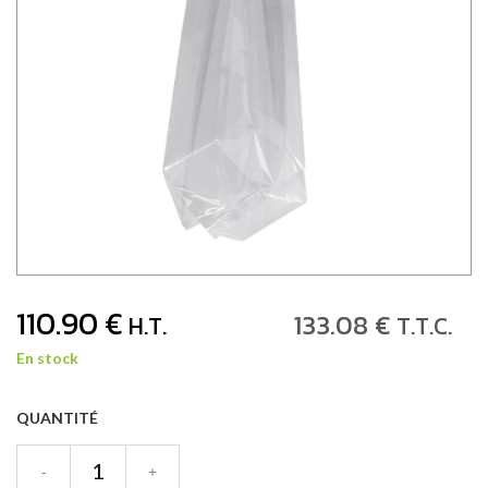
110
.90
€
133
.08
€
H.T.
T.T.C.
En stock
QUANTITÉ