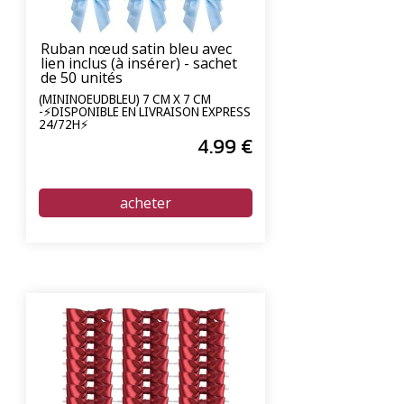
Ruban nœud satin bleu avec
lien inclus (à insérer) - sachet
de 50 unités
(MININOEUDBLEU) 7 CM X 7 CM
-⚡DISPONIBLE EN LIVRAISON EXPRESS
24/72H⚡
4
.99
€