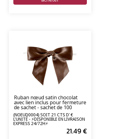
Ruban nœud satin chocolat
avec lien inclus pour fermeture
de sachet - sachet de 100
unités
(NOEUD0004) SOIT 21 CTS D' €
L'UNITÉ - ⚡DISPONIBLE EN LIVRAISON
EXPRESS 24/72H⚡
21
.49
€