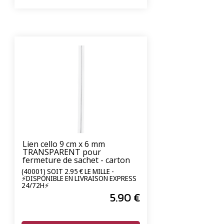
Lien cello 9 cm x 6 mm
TRANSPARENT pour
fermeture de sachet - carton
de 2000 unités
(40001) SOIT 2.95 € LE MILLE -
⚡DISPONIBLE EN LIVRAISON EXPRESS
24/72H⚡
5
.90
€