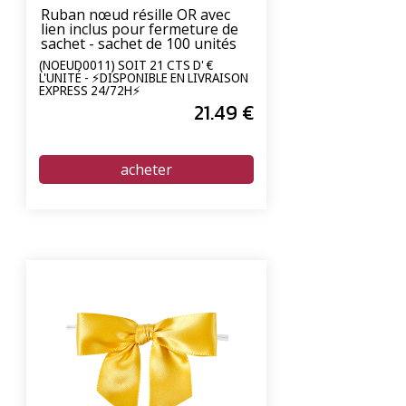
Ruban nœud résille OR avec
lien inclus pour fermeture de
sachet - sachet de 100 unités
(NOEUD0011) SOIT 21 CTS D' €
L'UNITÉ - ⚡DISPONIBLE EN LIVRAISON
EXPRESS 24/72H⚡
21
.49
€