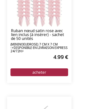
Ruban nœud satin rose avec
lien inclus (à insérer) - sachet
de 50 unités
(MININOEUDROSE) 7 CM X 7 CM
-⚡DISPONIBLE EN LIVRAISON EXPRESS
24/72H⚡
4
.99
€