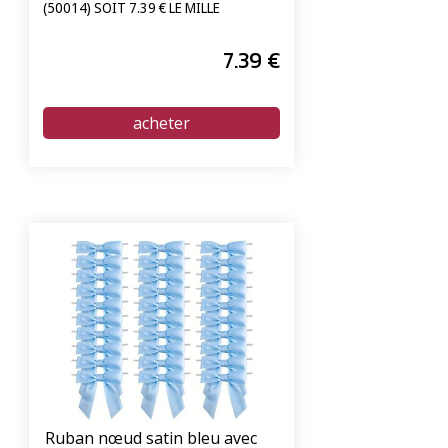
unités
(50014) SOIT 7.39 € LE MILLE
7
.39
€
Ruban nœud satin bleu avec