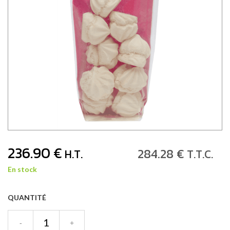
236
.90
€
284
.28
€
H.T.
T.T.C.
En stock
QUANTITÉ