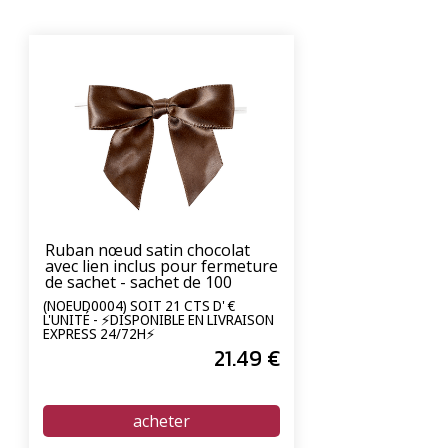
Ruban nœud satin chocolat
avec lien inclus pour fermeture
de sachet - sachet de 100
unités
(NOEUD0004) SOIT 21 CTS D' €
L'UNITÉ - ⚡DISPONIBLE EN LIVRAISON
EXPRESS 24/72H⚡
21
.49
€