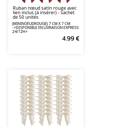
Ruban nœud satin rouge avec
lien inclus (à insérer) - sachet
de 50 unités
(MININOEUDROUGE) 7 CM X 7 CM
-⚡DISPONIBLE EN LIVRAISON EXPRESS
24/72H⚡
4
.99
€