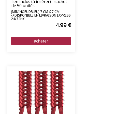
lien inclus (à insérer) - sachet
de 50 unités
(MININOEUDBLEU) 7 CM X 7 CM
-⚡DISPONIBLE EN LIVRAISON EXPRESS
24/72H⚡
4
.99
€