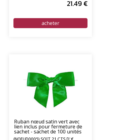
21
.49
€
Ruban nœud satin vert avec
lien inclus pour fermeture de
sachet - sachet de 100 unités
(NOEUD0005) SOIT 21 CTS D' €