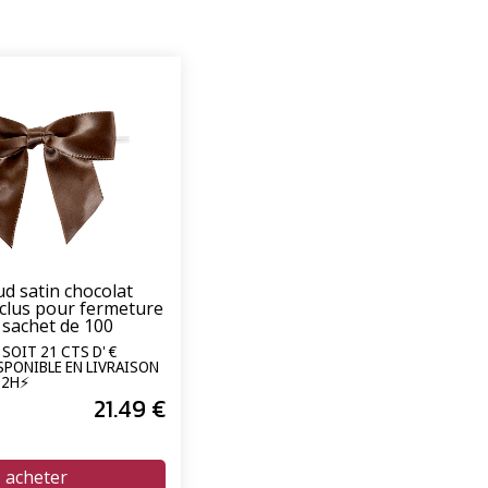
 satin chocolat
nclus pour fermeture
 sachet de 100
SOIT 21 CTS D' €
ISPONIBLE EN LIVRAISON
72H⚡
21
.49
€