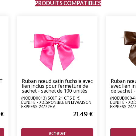
PRODUITS COMPATIBLES
FT
Ruban nœud satin fuchsia avec
Ruban nœud
lien inclus pour fermeture de
avec lien i
sachet - sachet de 100 unités
de sachet -
unités
(NOEUD0013) SOIT 21 CTS D' €
(NOEUD0004) 
L'UNITÉ - ⚡DISPONIBLE EN LIVRAISON
L'UNITÉ - ⚡D
EXPRESS 24/72H⚡
EXPRESS 24/
€
21
.49
€