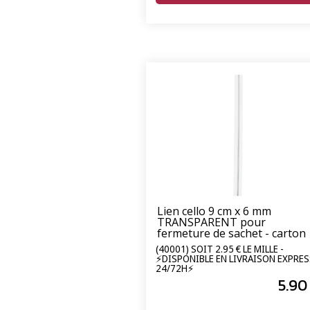
Lien cello 9 cm x 6 mm
TRANSPARENT pour
fermeture de sachet - carton
de 2000 unités
(40001) SOIT 2.95 € LE MILLE -
⚡DISPONIBLE EN LIVRAISON EXPRES
24/72H⚡
5
.90