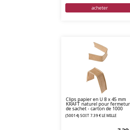
Clips papier en U 8 x 45 mm
KRAFT naturel pour fermetu
de sachet - carton de 1000
unités
(50014) SOIT 7.39 € LE MILLE