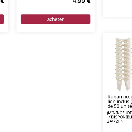
€
4
.99
€
Ruban nœud
lien inclus 
de 50 unit
(MININOEUDIV
-⚡DISPONIBL
24/72H⚡