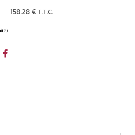
158
.28
€
T.T.C.
i(e)