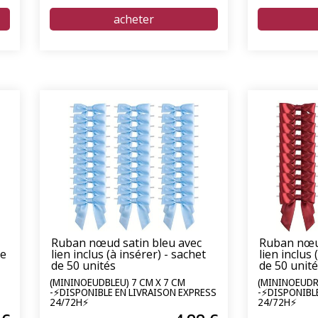
Ruban nœud satin bleu avec
Ruban nœu
re
lien inclus (à insérer) - sachet
lien inclus 
de 50 unités
de 50 unit
(MININOEUDBLEU) 7 CM X 7 CM
(MININOEUDR
-⚡DISPONIBLE EN LIVRAISON EXPRESS
-⚡DISPONIBL
24/72H⚡
24/72H⚡