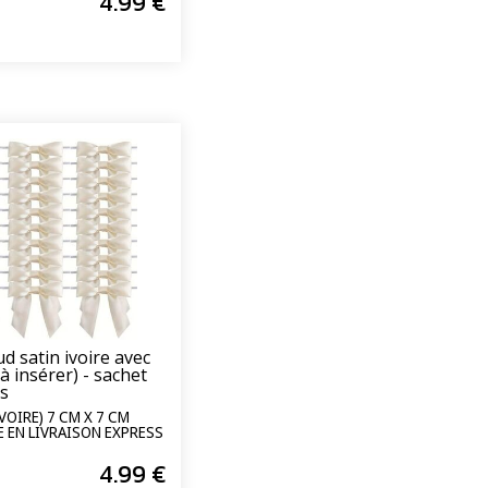
4
.99
€
 satin ivoire avec
(à insérer) - sachet
és
OIRE) 7 CM X 7 CM
E EN LIVRAISON EXPRESS
4
.99
€