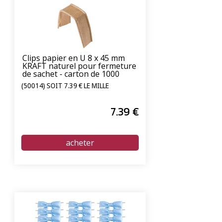
Clips papier en U 8 x 45 mm
KRAFT naturel pour fermeture
de sachet - carton de 1000
unités
(50014) SOIT 7.39 € LE MILLE
7
.39
€