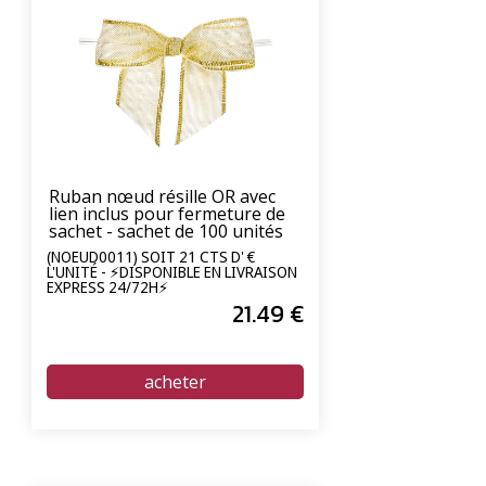
Ruban nœud résille OR avec
lien inclus pour fermeture de
sachet - sachet de 100 unités
(NOEUD0011) SOIT 21 CTS D' €
L'UNITÉ - ⚡DISPONIBLE EN LIVRAISON
EXPRESS 24/72H⚡
21
.49
€