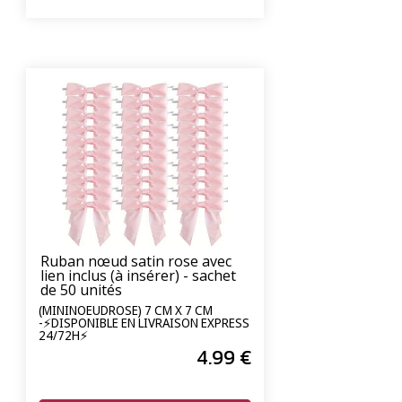
Ruban nœud satin rose avec
lien inclus (à insérer) - sachet
de 50 unités
(MININOEUDROSE) 7 CM X 7 CM
-⚡DISPONIBLE EN LIVRAISON EXPRESS
24/72H⚡
4
.99
€