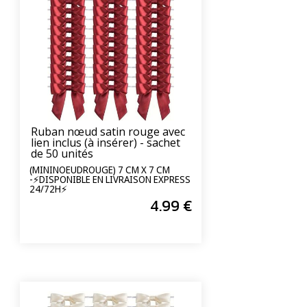
Ruban nœud satin rouge avec
lien inclus (à insérer) - sachet
de 50 unités
(MININOEUDROUGE) 7 CM X 7 CM
-⚡DISPONIBLE EN LIVRAISON EXPRESS
24/72H⚡
4
.99
€