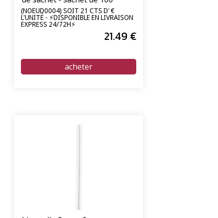
unités
(NOEUD0004) SOIT 21 CTS D' €
L'UNITÉ - ⚡DISPONIBLE EN LIVRAISON
EXPRESS 24/72H⚡
21
.49
€