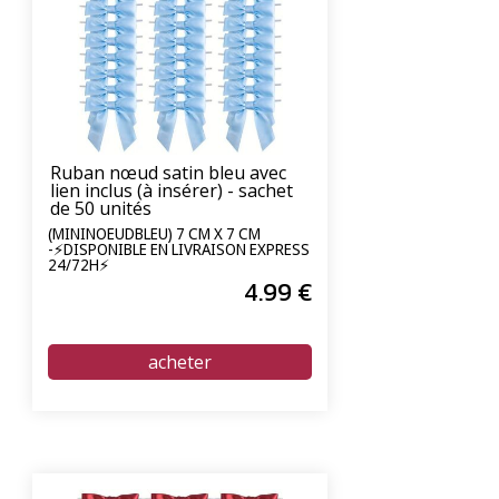
Ruban nœud satin bleu avec
lien inclus (à insérer) - sachet
de 50 unités
(MININOEUDBLEU) 7 CM X 7 CM
-⚡DISPONIBLE EN LIVRAISON EXPRESS
24/72H⚡
4
.99
€