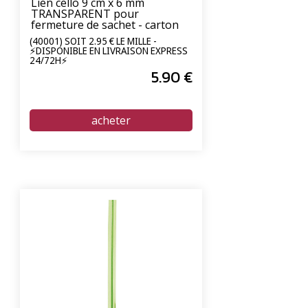
Lien cello 9 cm x 6 mm
TRANSPARENT pour
fermeture de sachet - carton
de 2000 unités
(40001) SOIT 2.95 € LE MILLE -
⚡DISPONIBLE EN LIVRAISON EXPRESS
24/72H⚡
5
.90
€