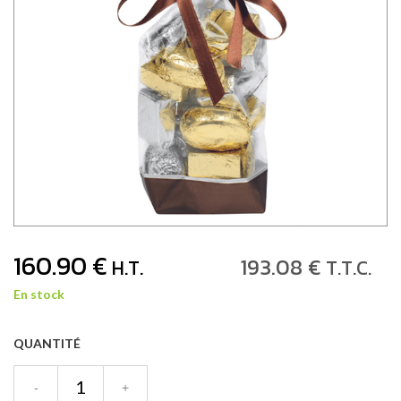
160
.90
€
193
.08
€
H.T.
T.T.C.
En stock
QUANTITÉ