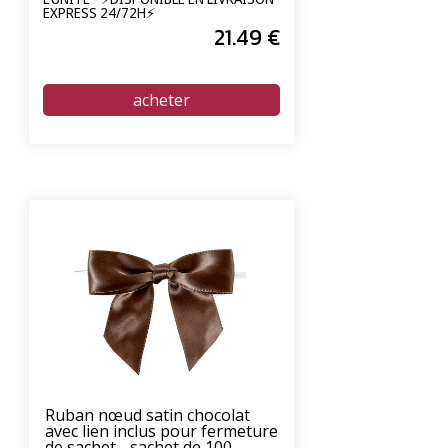
EXPRESS 24/72H⚡
21
.49
€
Ruban nœud satin chocolat
avec lien inclus pour fermeture
de sachet - sachet de 100