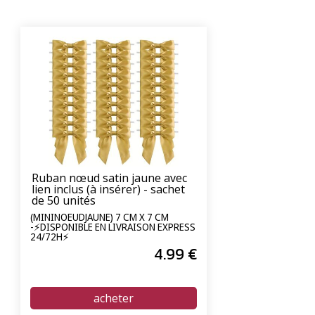
Ruban nœud satin jaune avec
lien inclus (à insérer) - sachet
de 50 unités
(MININOEUDJAUNE) 7 CM X 7 CM
-⚡DISPONIBLE EN LIVRAISON EXPRESS
24/72H⚡
4
.99
€