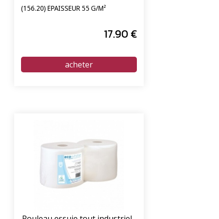
(156.20) ÉPAISSEUR 55 G/M²
17
.90
€
Rouleau essuie tout industriel