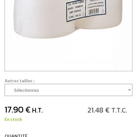
Autres tailles :
17
.90
€
21
.48
€
H.T.
T.T.C.
En stock
QUANTITÉ