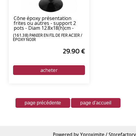
Cône époxy présentation
frites ou autres - support 2
pots - Diam 12.8x18(h)cm -
pack de 6
(161.38) PANIER EN FIL DE FER ACIER /
EPOXY NOIR
29
.90
€
Powered by Yproximite / Storefactory