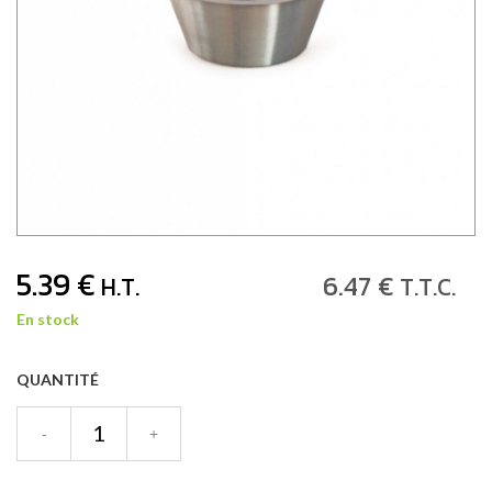
5
.39
€
6
.47
€
H.T.
T.T.C.
En stock
QUANTITÉ