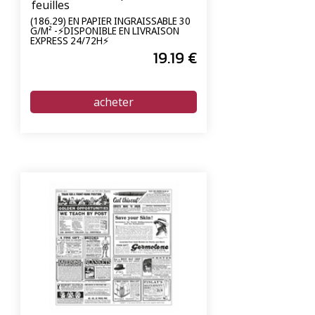
feuilles
(186.29) EN PAPIER INGRAISSABLE 30
G/M² -⚡DISPONIBLE EN LIVRAISON
EXPRESS 24/72H⚡
19
.19
€