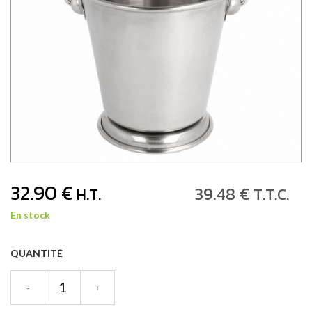
32
.90
€
39
.48
€
H.T.
T.T.C.
En stock
QUANTITÉ