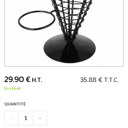
29
.90
€
35
.88
€
H.T.
T.T.C.
En stock
QUANTITÉ