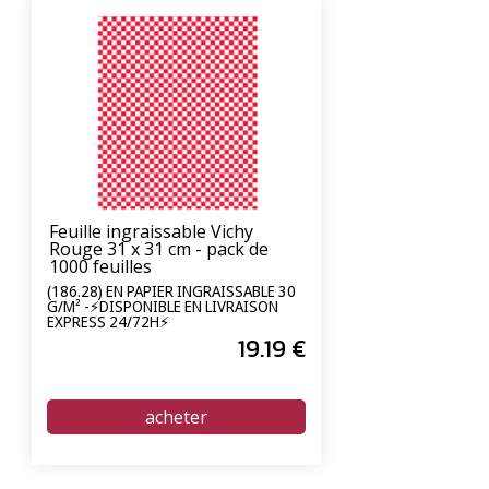
Feuille ingraissable Vichy
Rouge 31 x 31 cm - pack de
1000 feuilles
(186.28) EN PAPIER INGRAISSABLE 30
G/M² -⚡DISPONIBLE EN LIVRAISON
EXPRESS 24/72H⚡
19
.19
€