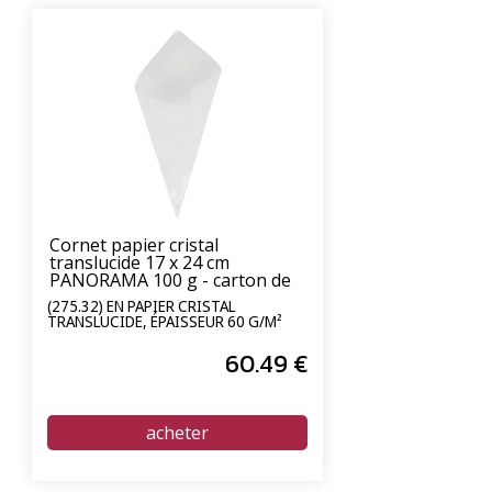
Cornet papier cristal
translucide 17 x 24 cm
PANORAMA 100 g - carton de
2000 unités
(275.32) EN PAPIER CRISTAL
TRANSLUCIDE, ÉPAISSEUR 60 G/M²
60
.49
€