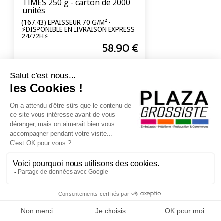
TIMES 250 g - carton de 2000
unités
(167.43) ÉPAISSEUR 70 G/M² -
⚡DISPONIBLE EN LIVRAISON EXPRESS
24/72H⚡
58
.90
€
En poursuivant votre navigation sur ce site, vous acceptez l'utilisation de Cookies à
des fins statistiques et commerciales.
OK