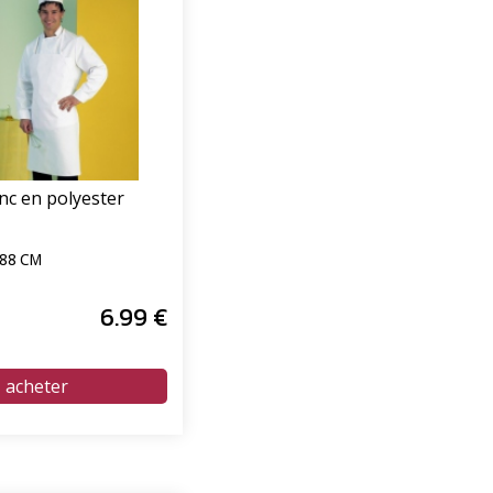
nc en polyester
 88 CM
6
.99
€