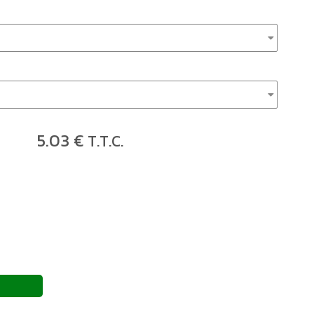
5
.03
€
T.T.C.