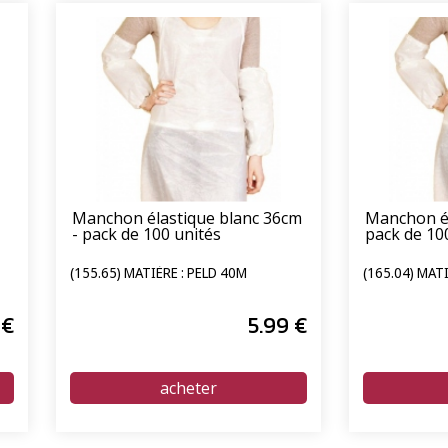
Manchon élastique blanc 36cm
Manchon él
- pack de 100 unités
pack de 10
(155.65) MATIÈRE : PELD 40Μ
(165.04) MATI
€
5
.99
€