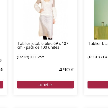
Tablier jetable bleu 69 x 107
Tablier bla
cm - pack de 100 unités
(165.05) LDPE 25Μ
(182.47) 71 X
S
€
4
.90
€