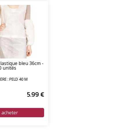
astique bleu 36cm -
0 unités
ÈRE : PELD 40 Μ
5
.99
€