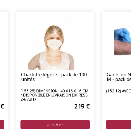
Charlotte légère - pack de 100
Gants en N
unités
M - pack d
(155.25) DIMENSION : 40 X16 X 16 CM
(152.12) AVE
⚡DISPONIBLE EN LIVRAISON EXPRESS
24/72H⚡
€
2
.19
€