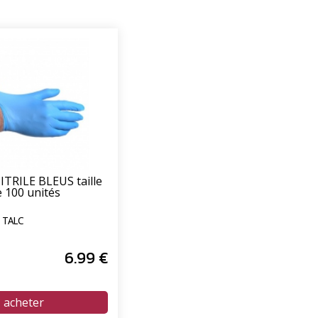
ITRILE BLEUS taille
e 100 unités
C TALC
6
.99
€