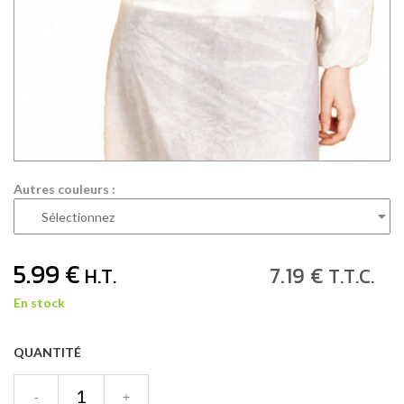
Autres couleurs :
5
.99
€
7
.19
€
H.T.
T.T.C.
En stock
QUANTITÉ