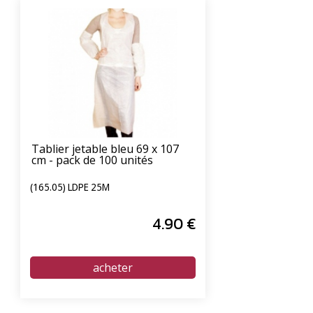
Tablier jetable bleu 69 x 107
cm - pack de 100 unités
(165.05) LDPE 25Μ
4
.90
€