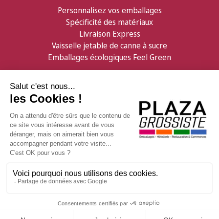
Personnalisez vos emballages
Spécificité des matériaux
Livraison Express
Vaisselle jetable de canne à sucre
Emballages écologiques Feel Green
Partenaires
Informations
Confiserie Foraine
Qui sommes nous ?
GDB Distribution
Contactez nous
Facebook
Livraison & logistique
Visitez ShopMania
Modes de règlement
Conditions de vente
Notre Newsletter
En poursuivant votre navigation sur ce site, vous acceptez l'utilisation de Cookies à
Et consultez nos offres promotionnelles en avant-
des fins statistiques et commerciales.
première
OK