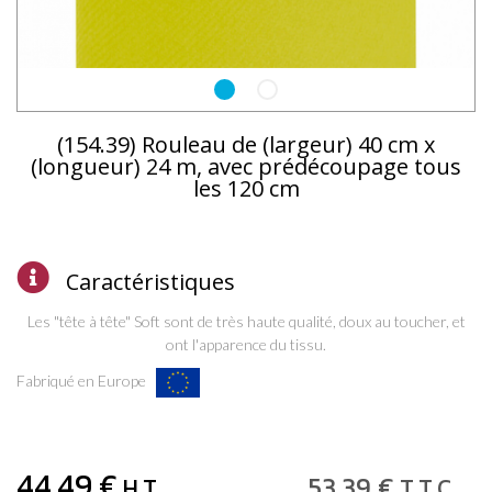
(154.39) Rouleau de (largeur) 40 cm x
(longueur) 24 m, avec prédécoupage tous
les 120 cm
Caractéristiques
Les "tête à tête" Soft sont de très haute qualité, doux au toucher, et
ont l'apparence du tissu.
Fabriqué en Europe
44
.49
€
53
.39
€
H.T.
T.T.C.