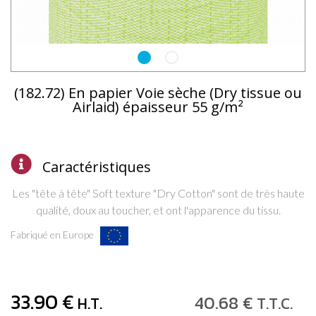
(182.72) En papier Voie sèche (Dry tissue ou
Airlaid) épaisseur 55 g/m²
Caractéristiques
Les "tête à tête" Soft texture "Dry Cotton" sont de très haute
qualité, doux au toucher, et ont
l'apparence
du tissu.
Fabriqué en Europe
33
.90
€
40
.68
€
H.T.
T.T.C.