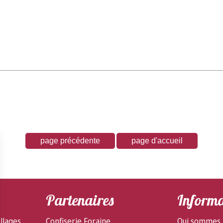
Partenaires
Informa
llages
Confiserie Foraine
Qui sommes 