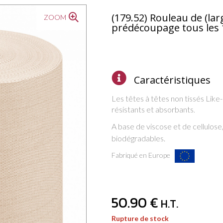
(179.52) Rouleau de (la
ZOOM
prédécoupage tous les
Caractéristiques
Les têtes à têtes non tissés Like
résistants et absorbants
.
A base de viscose et de cellulose,
biodégradables.
Fabriqué en Europe
50
.90
€
H.T.
Rupture de stock