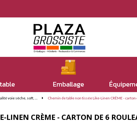
 table
Emballage
Équipeme
ité voie sèche, soft, ...
Chemin de table non tissée Like-Linen CRÈME - carto
KE-LINEN CRÈME - CARTON DE 6 ROUL