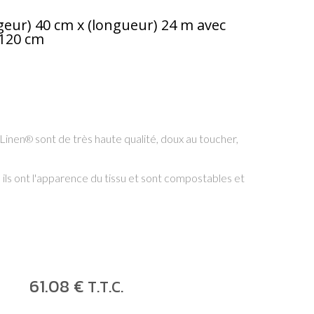
rgeur) 40 cm x (longueur) 24 m avec
 120 cm
-Linen
sont de très haute qualité, doux au toucher,
®
 ils ont
l'apparence
du tissu et so
nt compostables et
61
.08
€
T.T.C.