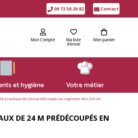
09 72 58 20 82
Contact
Mon Compte
Ma liste
Mon panier
d'envie
nts et hygiène
Votre métier
n de 6 rouleaux de 24 m prédécoupés en segments 40 x 120 cm
EAUX DE 24 M PRÉDÉCOUPÉS EN