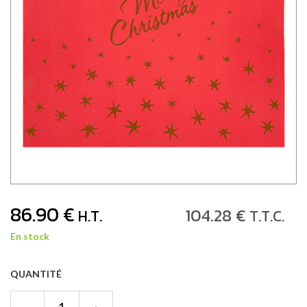
86
.90
€
104
.28
€
H.T.
T.T.C.
En stock
QUANTITÉ