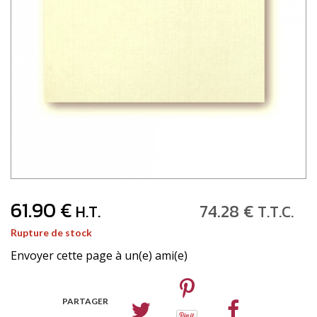
61
.90
€
74
.28
€
H.T.
T.T.C.
Rupture de stock
Envoyer cette page à un(e) ami(e)
PARTAGER