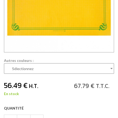
Autres couleurs :
56
.49
€
67
.79
€
H.T.
T.T.C.
En stock
QUANTITÉ