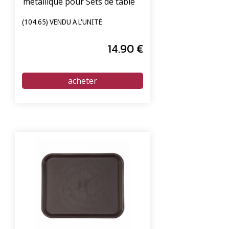
métallique pour Sets de table
(104.65) VENDU À L'UNITÉ
14
.90
€