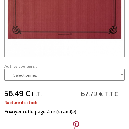
Autres couleurs :
56
.49
€
67
.79
€
H.T.
T.T.C.
Rupture de stock
Envoyer cette page à un(e) ami(e)