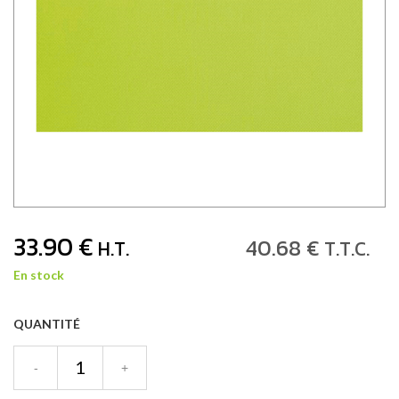
33
.90
€
40
.68
€
H.T.
T.T.C.
En stock
QUANTITÉ