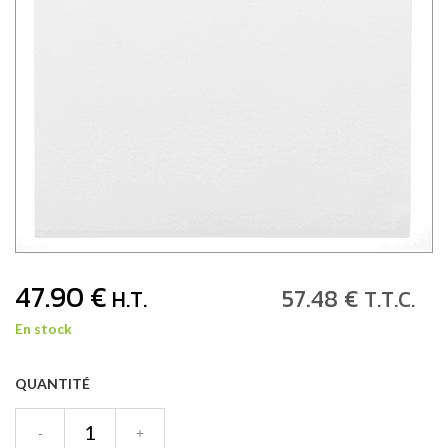
47
.90
€
57
.48
€
H.T.
T.T.C.
En stock
QUANTITÉ