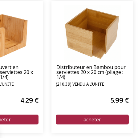
uvert en
Distributeur en Bambou pour
erviettes 20 x
serviettes 20 x 20 cm (pliage :
1/4)
1/4)
L'UNITÉ
(210.39) VENDU À L'UNITÉ
4
.29
€
5
.99
€