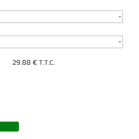
29
.88
€
T.T.C.