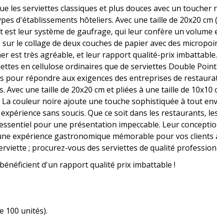
e les serviettes classiques et plus douces avec un toucher r
ypes d'établissements hôteliers. Avec une taille de 20x20 cm (
nt est leur système de gaufrage, qui leur confère un volum
 sur le collage de deux couches de papier avec des micropoints
er est très agréable, et leur rapport qualité-prix imbattabl
ettes en cellulose ordinaires que de serviettes Double Point
es pour répondre aux exigences des entreprises de restaurati
s. Avec une taille de 20x20 cm et pliées à une taille de 10x10
 La couleur noire ajoute une touche sophistiquée à tout en
expérience sans soucis. Que ce soit dans les restaurants, le
ssentiel pour une présentation impeccable. Leur conception p
une expérience gastronomique mémorable pour vos clients av
rviette ; procurez-vous des serviettes de qualité profession
énéficient d'un rapport qualité prix imbattable !
e 100 unités).