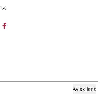
i(e)
Avis client