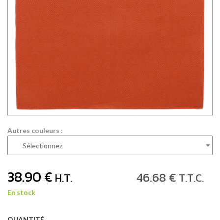
Autres couleurs :
38
.90
€
46
.68
€
H.T.
T.T.C.
En stock
QUANTITÉ