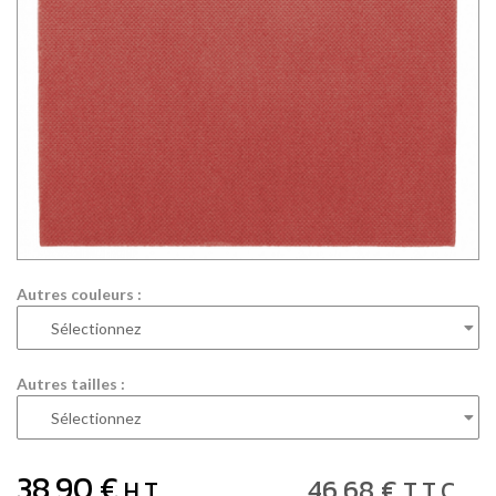
Autres couleurs :
Autres tailles :
38
.90
€
46
.68
€
H.T.
T.T.C.