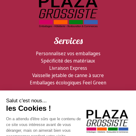
Services
Personnalisez vos emballages
Spécificité des matériaux
Livraison Express
Vaisselle jetable de canne à sucre
Emballages écologiques Feel Green
Partenaires
Informations
Confiserie Foraine
Qui sommes nous ?
GDB Distribution
Contactez nous
Facebook
Livraison & logistique
Visitez ShopMania
Modes de règlement