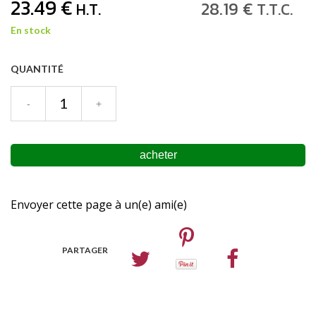
23
.49
€
28
.19
€
H.T.
T.T.C.
En stock
QUANTITÉ
Envoyer cette page à un(e) ami(e)
PARTAGER