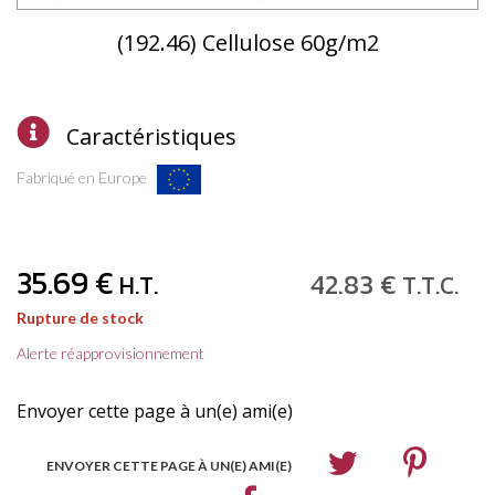
(192.46) Cellulose 60g/m2
Caractéristiques
Fabriqué en Europe
35
.69
€
42
.83
€
H.T.
T.T.C.
Rupture de stock
Alerte réapprovisionnement
Envoyer cette page à un(e) ami(e)
ENVOYER CETTE PAGE À UN(E) AMI(E)