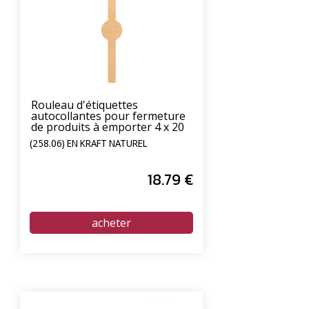
Rouleau d'étiquettes
autocollantes pour fermeture
de produits à emporter 4 x 20
cm - paquet de 250 unités
(258.06) EN KRAFT NATUREL
18
.79
€