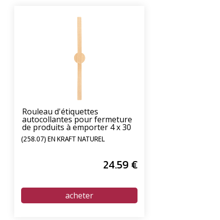
Rouleau d'étiquettes
autocollantes pour fermeture
de produits à emporter 4 x 30
cm - paquet de 250 unités
(258.07) EN KRAFT NATUREL
24
.59
€