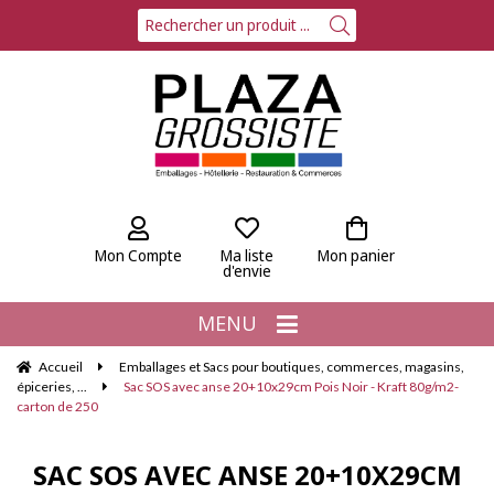
Mon Compte
Ma liste
Mon panier
d'envie
MENU
Accueil
Emballages et Sacs pour boutiques, commerces, magasins,
épiceries, ...
Sac SOS avec anse 20+10x29cm Pois Noir - Kraft 80g/m2-
carton de 250
SAC SOS AVEC ANSE 20+10X29CM