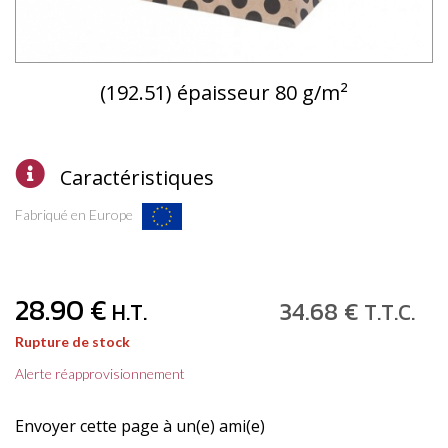
(192.51) épaisseur 80 g/m²
Caractéristiques
Fabriqué en Europe
28
.90
€
34
.68
€
H.T.
T.T.C.
Rupture de stock
Alerte réapprovisionnement
Envoyer cette page à un(e) ami(e)