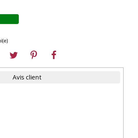
i(e)
Avis client