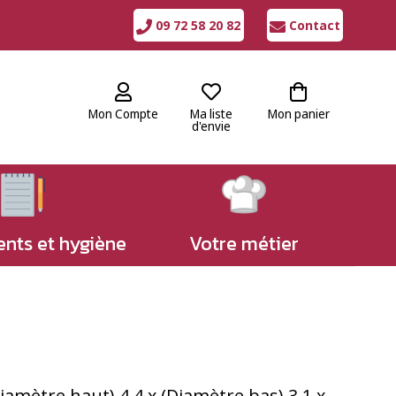
09 72 58 20 82
Contact
Mon Compte
Ma liste
Mon panier
d'envie
nts et hygiène
Votre métier
iamètre haut) 4.4 x (Diamètre bas) 3.1 x