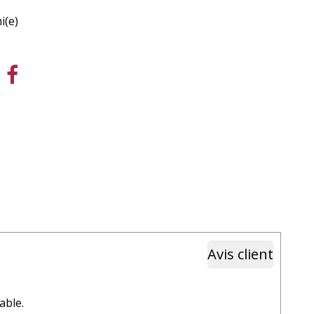
i(e)
Avis client
able.