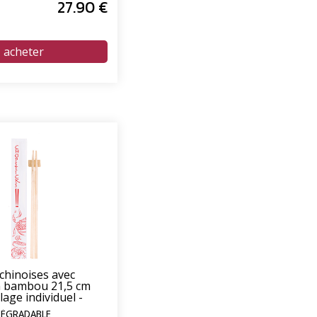
27
.90
€
chinoises avec
n bambou 21,5 cm
age individuel -
0 sachets
ODÉGRADABLE