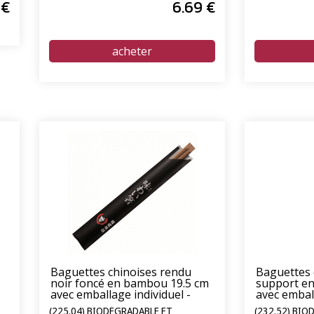
€
6
.69
€
s
Baguettes chinoises rendu
Baguettes 
noir foncé en bambou 19.5 cm
support e
avec emballage individuel -
avec emball
pack de 1000 sachets
pack de 10
(225.04) BIODÉGRADABLE ET
(232.52) BI