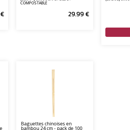
COMPOSTABLE
€
29
.99
€
Baguettes chinoises en
e
bambou 24 cm - pack de 100