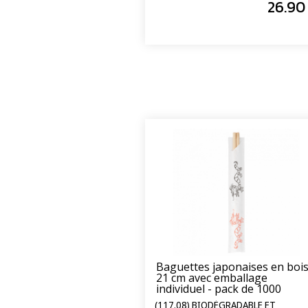
26
.90
Baguettes japonaises en boi
21 cm avec emballage
individuel - pack de 1000
sachets
(117.08) BIODÉGRADABLE ET