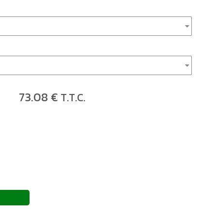
73
.08
€
T.T.C.