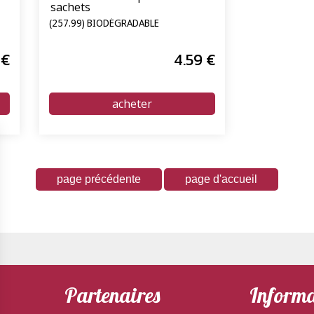
sachets
(257.99) BIODÉGRADABLE
€
4
.59
€
Partenaires
Informa