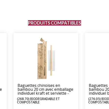
PRODUITS COMPATIBLES
Baguettes chinoises en
Baguettes 
e
bambou 20 cm avec emballage
bambou 20
individuel kraft et serviette -
individuel 
pack de 100 sachets
sachets
(268.70) BIODÉGRADABLE ET
(276.05) BIO
COMPOSTABLE
COMPOSTABL