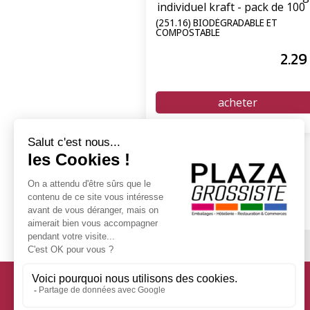
individuel kraft - pack de 100
sachets
(251.16) BIODÉGRADABLE ET
COMPOSTABLE
2
.29
Services