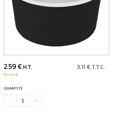
2
.59
€
3
.11
€
H.T.
T.T.C.
En stock
QUANTITÉ