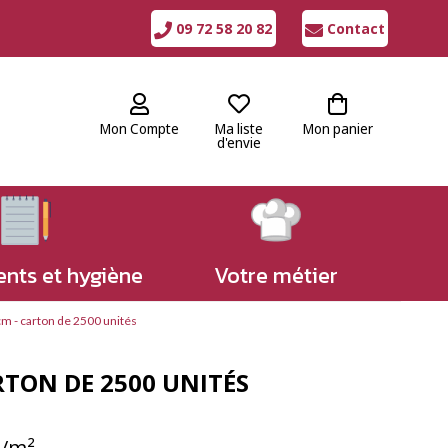
09 72 58 20 82
Contact
Mon Compte
Ma liste
Mon panier
d'envie
nts et hygiène
Votre métier
 cm - carton de 2500 unités
RTON DE 2500 UNITÉS
g/m²