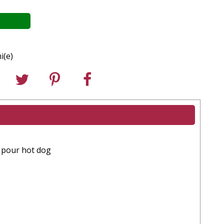
i(e)
l pour hot dog