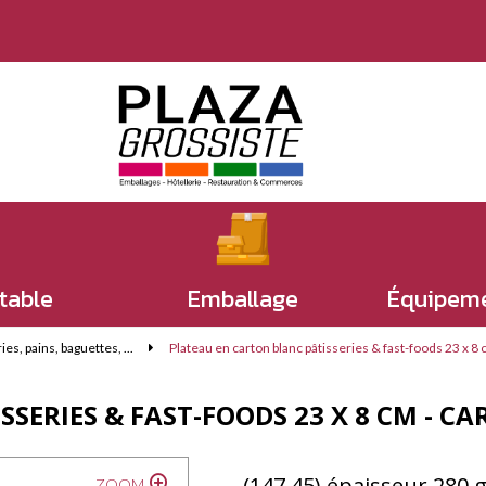
 table
Emballage
Équipeme
s, pains, baguettes, ...
Plateau en carton blanc pâtisseries & fast-foods 23 x 8
SERIES & FAST-FOODS 23 X 8 CM - CA
(147.45) épaisseur 280 
ZOOM