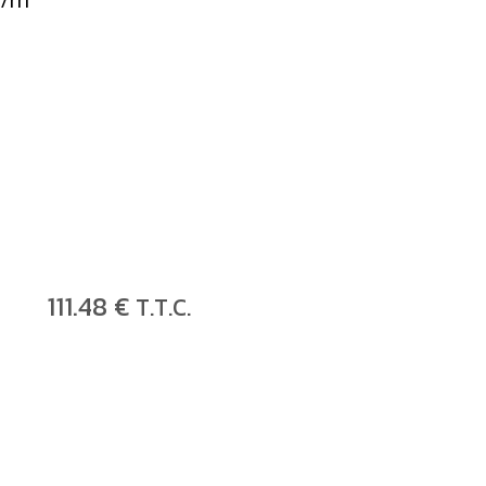
111
.48
€
T.T.C.