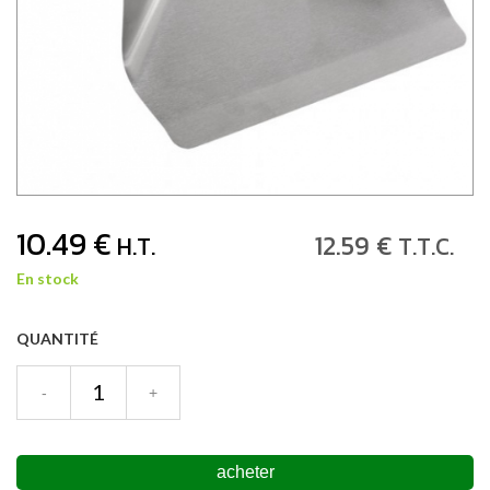
10
.49
€
12
.59
€
H.T.
T.T.C.
En stock
QUANTITÉ