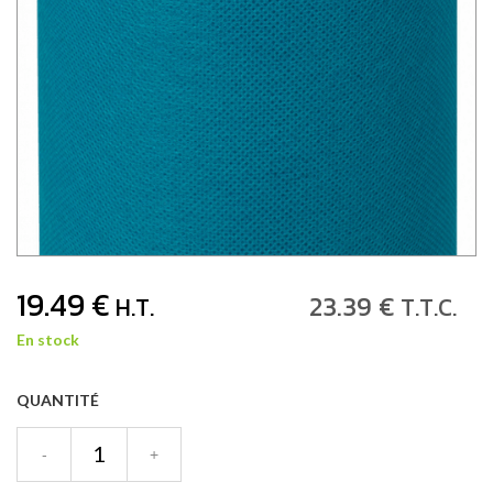
19
.49
€
23
.39
€
H.T.
T.T.C.
En stock
QUANTITÉ