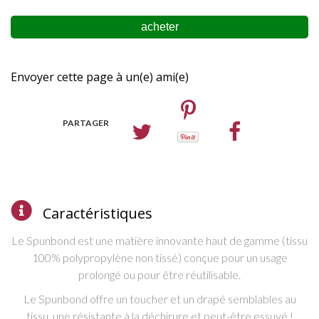
Envoyer cette page à un(e) ami(e)
PARTAGER
Caractéristiques
Le Spunbond est une matière innovante haut de gamme (tissu
100% polypropylène non tissé) c
onçue pour un usage
prolongé ou pour être réutilisable.
L
e Spunbond offre un
toucher et un drapé semblables au
tissu, une
résistante à la déchirure et peut-être essuyé !