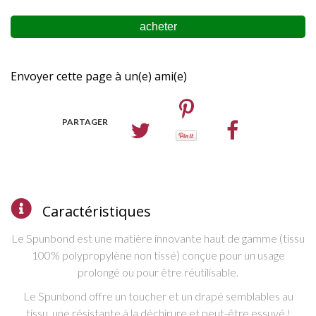
Envoyer cette page à un(e) ami(e)
PARTAGER
Caractéristiques
Le Spunbond est une matière innovante haut de gamme (tissu
100% polypropylène non tissé) c
onçue pour un usage
prolongé ou pour être réutilisable.
L
e Spunbond offre un
toucher et un drapé semblables au
tissu, une
résistante à la déchirure et peut-être essuyé !