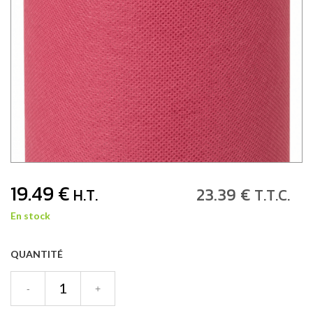
19
.49
€
23
.39
€
H.T.
T.T.C.
En stock
QUANTITÉ