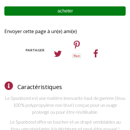
Envoyer cette page à un(e) ami(e)
PARTAGER
Caractéristiques
Le Spunbond est une matière innovante haut de gamme (tissu
100% polypropylène non tissé) c
onçue pour un usage
prolongé ou pour être réutilisable.
L
e Spunbond offre un
toucher et un drapé semblables au
tissu, une
résistante à la déchirure et peut-être essuyé !