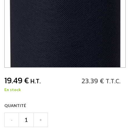
19
.49
€
23
.39
€
H.T.
T.T.C.
En stock
QUANTITÉ