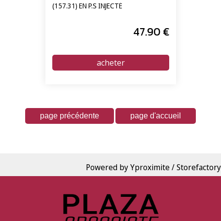
unités
(157.31) EN P.S INJECTÉ
47
.90
€
Powered by Yproximite / Storefactory