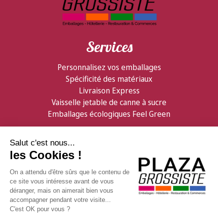
Services
Personnalisez vos emballages
Spécificité des matériaux
Livraison Express
Vaisselle jetable de canne à sucre
Emballages écologiques Feel Green
Partenaires
Informations
Confiserie Foraine
Qui sommes nous ?
GDB Distribution
Contactez nous
Facebook
Livraison & logistique
Visitez ShopMania
Modes de règlement
Conditions de vente