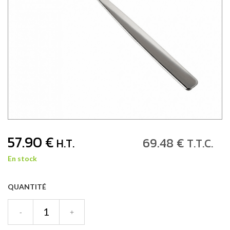
57
.90
€
69
.48
€
H.T.
T.T.C.
En stock
QUANTITÉ