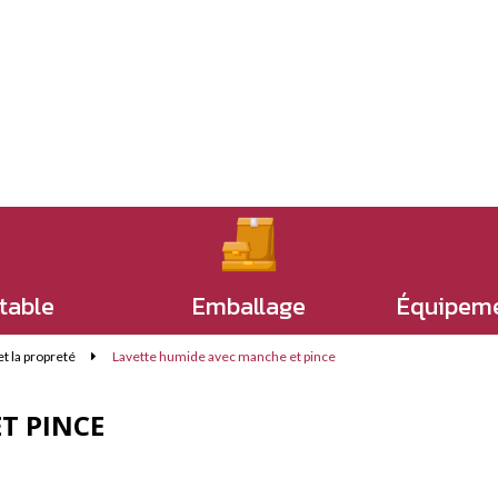
 table
Emballage
Équipeme
t la propreté
Lavette humide avec manche et pince
T PINCE