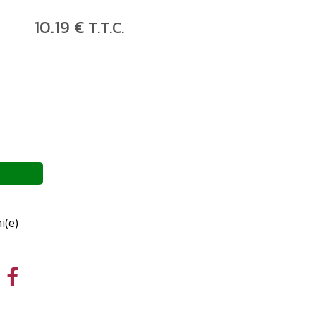
10
.19
€
T.T.C.
i(e)