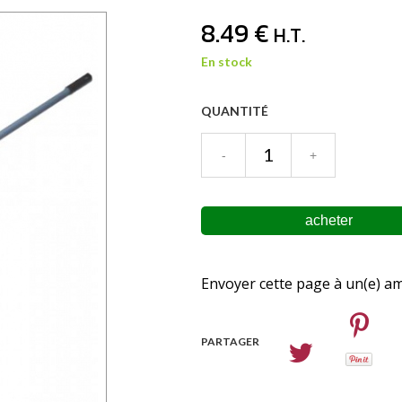
8
.49
€
H.T.
En stock
QUANTITÉ
Envoyer cette page à un(e) am
PARTAGER