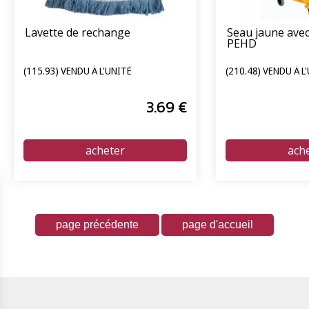
Lavette de rechange
Seau jaune avec
PEHD
(115.93) VENDU À L'UNITÉ
(210.48) VENDU À L
3
.69
€