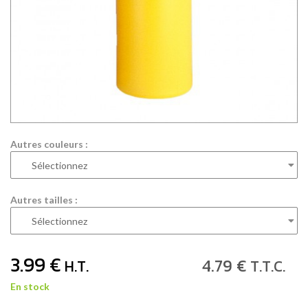
Autres couleurs :
Autres tailles :
3
.99
€
4
.79
€
H.T.
T.T.C.
En stock